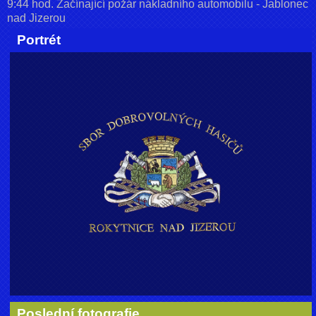
9:44 hod. Začínající požár nákladního automobilu - Jablonec
nad Jizerou
Portrét
Poslední fotografie