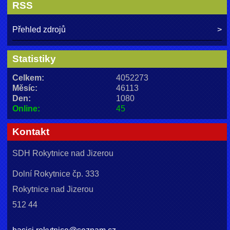
RSS
Přehled zdrojů
Statistiky
Celkem:
4052273
Měsíc:
46113
Den:
1080
Online:
45
Kontakt
SDH Rokytnice nad Jizerou
Dolní Rokytnice čp. 333
Rokytnice nad Jizerou
512 44