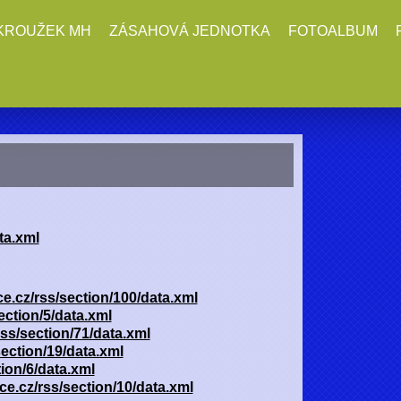
KROUŽEK MH
ZÁSAHOVÁ JEDNOTKA
FOTOALBUM
ta.xml
ce.cz/rss/section/100/data.xml
ection/5/data.xml
rss/section/71/data.xml
section/19/data.xml
tion/6/data.xml
ce.cz/rss/section/10/data.xml