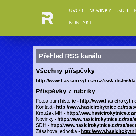
ÚVOD
NOVINKY
SDH
KONTAKT
Přehled RSS kanálů
Všechny příspěvky
http://www.hasicirokytnice.cz/rss/articles/da
Příspěvky z rubriky
Fotoalbum historie -
http://www.hasicirokytni
Kontakt -
http://www.hasicirokytnice.cz/rss/s
Kroužek MH -
http://www.hasicirokytnice.cz/
Novinky -
http://www.hasicirokytnice.cz/rss/
SDH -
http://www.hasicirokytnice.cz/rss/sec
Zásahová jednotka -
http://www.hasicirokytni