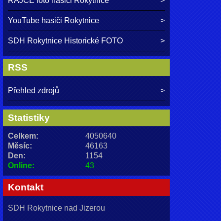
RAJČE foto hasiči Rokytnice
YouTube hasiči Rokytnice
SDH Rokytnice Historické FOTO
RSS
Přehled zdrojů
Statistiky
Celkem:
4050640
Měsíc:
46163
Den:
1154
Online:
43
Kontakt
SDH Rokytnice nad Jizerou