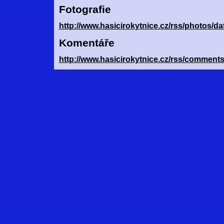
Fotografie
http://www.hasicirokytnice.cz/rss/photos/da
Komentáře
http://www.hasicirokytnice.cz/rss/comments