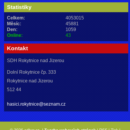
Statistiky
Celkem:
4053015
Měsíc:
45881
Den:
1059
Online:
43
Kontakt
SDH Rokytnice nad Jizerou
Dolní Rokytnice čp. 333
Rokytnice nad Jizerou
512 44
hasici.rokytnice@seznam.cz
© 2026 sdhcr.cz
|
Tvorba webových stránek
|
RSS
|
Tisk
|