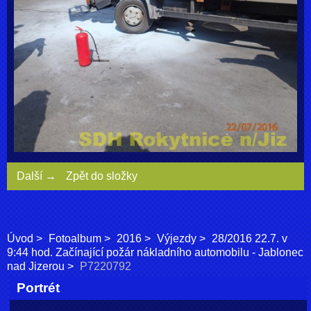
Další →
Zpět do složky
Úvod
Fotoalbum
2016
Výjezdy
28/2016 22.7. v
9:44 hod. Začínající požár nákladního automobilu - Jablonec
nad Jizerou
P7220792
Portrét