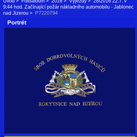
Úvod
Fotoalbum
2016
Výjezdy
28/2016 22.7. v
9:44 hod. Začínající požár nákladního automobilu - Jablonec
nad Jizerou
P7220794
Portrét