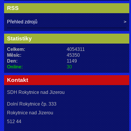
RSS
Přehled zdrojů
Statistiky
Celkem:
4054311
Měsíc:
45350
Den:
1149
Online:
30
Kontakt
SDH Rokytnice nad Jizerou
Dolní Rokytnice čp. 333
Rokytnice nad Jizerou
512 44