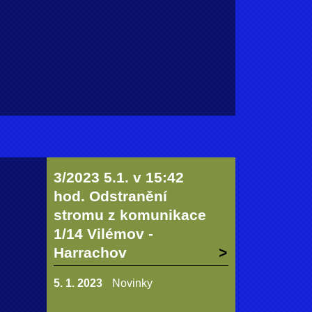
3/2023 5.1. v 15:42
hod. Odstranění
stromu z komunikace
1/14 Vilémov -
Harrachov
5. 1. 2023
Novinky