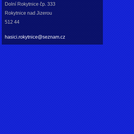
Dolní Rokytnice čp. 333
Rokytnice nad Jizerou
512 44
hasici.rokytnice@seznam.cz