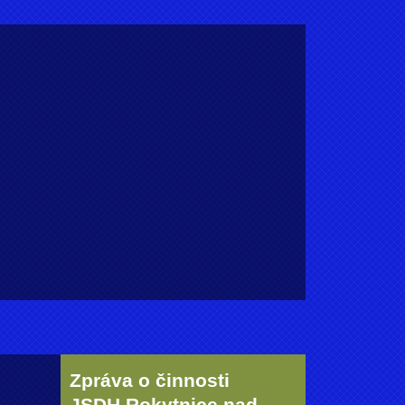
Zpráva o činnosti
JSDH Rokytnice nad