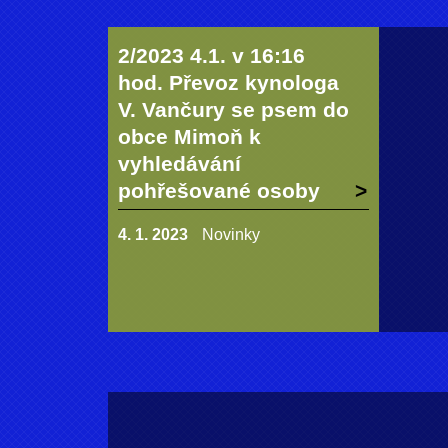
2/2023 4.1. v 16:16
hod. Převoz kynologa
V. Vančury se psem do
obce Mimoň k
vyhledávání
pohřešované osoby
4. 1. 2023
Novinky