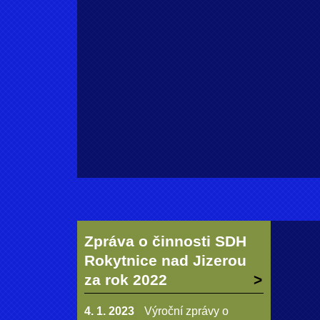
Zpráva o činnosti SDH
Rokytnice nad Jizerou
za rok 2022
4. 1. 2023
Výroční zprávy o