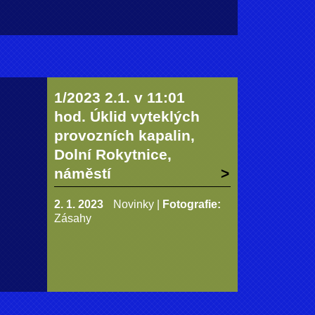
1/2023 2.1. v 11:01
hod. Úklid vyteklých
provozních kapalin,
Dolní Rokytnice,
náměstí
2. 1. 2023
Novinky
|
Fotografie:
Zásahy