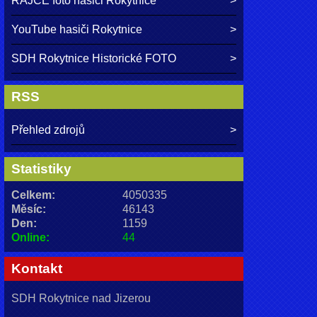
RAJČE foto hasiči Rokytnice
YouTube hasiči Rokytnice
SDH Rokytnice Historické FOTO
RSS
Přehled zdrojů
Statistiky
Celkem:
4050335
Měsíc:
46143
Den:
1159
Online:
44
Kontakt
SDH Rokytnice nad Jizerou