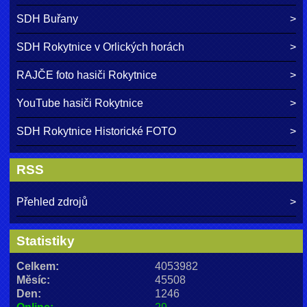
SDH Buřany
SDH Rokytnice v Orlických horách
RAJČE foto hasiči Rokytnice
YouTube hasiči Rokytnice
SDH Rokytnice Historické FOTO
RSS
Přehled zdrojů
Statistiky
Celkem:
4053982
Měsíc:
45508
Den:
1246