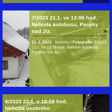
7/2023 21.1. ve 13:06 hod.
Nehoda autobusu, Paseky
nad Jiz.
21. 1. 2023
Novinky
|
Fotografie:
7/2023
21.1. ve 13:06 hod. Nehoda autobusu,
Paseky nad Jiz.
8/2023 22.1. v 18:58 hod.
Nehoda osobního