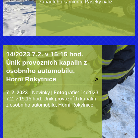
zapadlého kamionu, Paseky n/Jiz.
14/2023 7.2. v 15:15 hod.
Únik provozních kapalin z
osobního automobilu,
Horní Rokytnice
7. 2. 2023
Novinky
|
Fotografie:
14/2023
7.2. v 15:15 hod. Únik provozních kapalin
z osobního automobilu, Horní Rokytnice