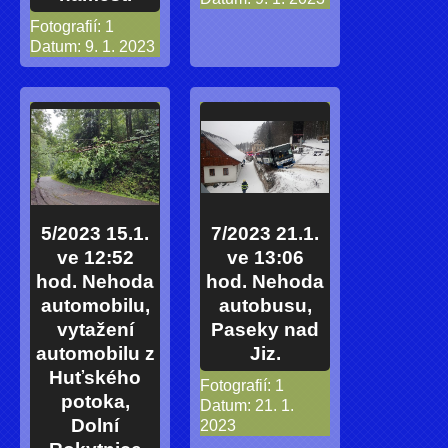
Fotografií:
1
Datum:
9. 1. 2023
5/2023 15.1.
7/2023 21.1.
ve 12:52
ve 13:06
hod. Nehoda
hod. Nehoda
automobilu,
autobusu,
vytažení
Paseky nad
automobilu z
Jiz.
Huťského
Fotografií:
1
potoka,
Datum:
21. 1.
Dolní
2023