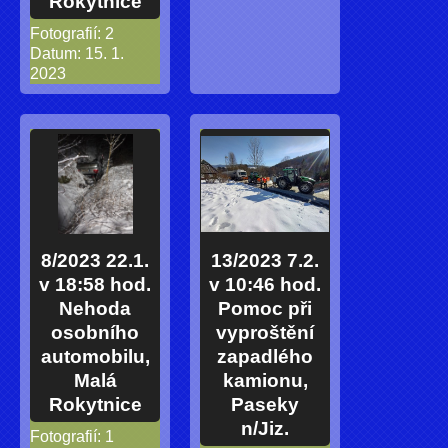
Rokytnice
Fotografií:
2
Datum:
15. 1.
2023
8/2023 22.1.
13/2023 7.2.
v 18:58 hod.
v 10:46 hod.
Nehoda
Pomoc při
osobního
vyproštění
automobilu,
zapadlého
Malá
kamionu,
Rokytnice
Paseky
n/Jiz.
Fotografií:
1