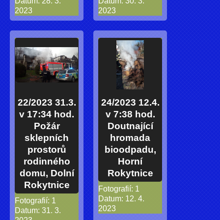
Datum:
28. 3.
Datum:
30. 3.
2023
2023
22/2023 31.3.
24/2023 12.4.
v 17:34 hod.
v 7:38 hod.
Požár
Doutnající
sklepních
hromada
prostorů
bioodpadu,
rodinného
Horní
domu, Dolní
Rokytnice
Rokytnice
Fotografií:
1
Datum:
12. 4.
Fotografií:
1
2023
Datum:
31. 3.