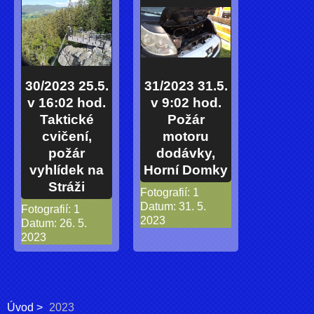
30/2023 25.5.
31/2023 31.5.
v 16:02 hod.
v 9:02 hod.
Taktické
Požár
cvičení,
motoru
požár
dodávky,
vyhlídek na
Horní Domky
Stráži
Fotografií:
1
Datum:
31. 5.
Fotografií:
1
2023
Datum:
26. 5.
2023
Úvod
2023