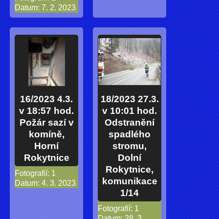
Datum:
7. 2. 2023
16/2023 4.3.
18/2023 27.3.
v 18:57 hod.
v 10:01 hod.
Požár sazí v
Odstranění
komíně,
spadlého
Horní
stromu,
Rokytnice
Dolní
Rokytnice,
Fotografií:
1
komunikace
Datum:
4. 3. 2023
1/14
Fotografií:
1
Datum:
28. 3.