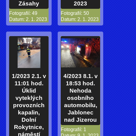
Zásahy
2023
Fotografií:
49
Fotografií:
50
Datum:
2. 1. 2023
Datum:
2. 1. 2023
1/2023 2.1. v
4/2023 8.1. v
11:01 hod.
18:53 hod.
Úklid
Nehoda
vyteklých
osobního
provozních
automobilu,
kapalin,
Jablonec
Dolní
nad Jizerou
Rokytnice,
Fotografií:
1
náměstí
Datum:
9. 1. 2023