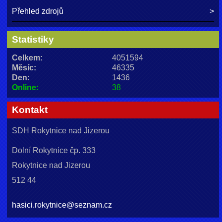
Přehled zdrojů
Statistiky
Celkem:
4051594
Měsíc:
46335
Den:
1436
Online:
38
Kontakt
SDH Rokytnice nad Jizerou
Dolní Rokytnice čp. 333
Rokytnice nad Jizerou
512 44
hasici.rokytnice@seznam.cz