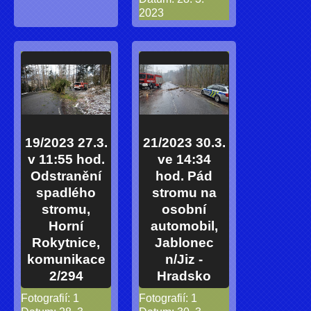
2023
19/2023 27.3.
21/2023 30.3.
v 11:55 hod.
ve 14:34
Odstranění
hod. Pád
spadlého
stromu na
stromu,
osobní
Horní
automobil,
Rokytnice,
Jablonec
komunikace
n/Jiz -
2/294
Hradsko
Fotografií:
1
Fotografií:
1