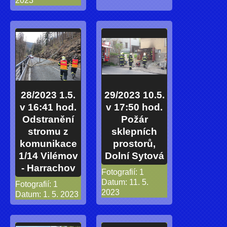
2023
28/2023 1.5.
29/2023 10.5.
v 16:41 hod.
v 17:50 hod.
Odstranění
Požár
stromu z
sklepních
komunikace
prostorů,
1/14 Vilémov
Dolní Sytová
- Harrachov
Fotografií:
1
Datum:
11. 5.
Fotografií:
1
2023
Datum:
1. 5. 2023