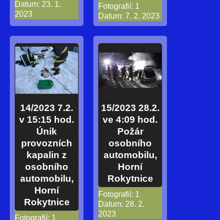
Datum:
23. 1.
Fotografií:
1
2023
Datum:
7. 2. 2023
14/2023 7.2.
15/2023 28.2.
v 15:15 hod.
ve 4:09 hod.
Únik
Požár
provozních
osobního
kapalin z
automobilu,
osobního
Horní
automobilu,
Rokytnice
Horní
Fotografií:
1
Rokytnice
Datum:
28. 2.
2023
Fotografií:
1