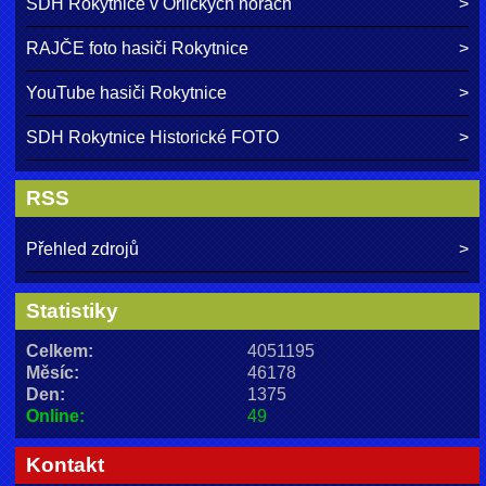
SDH Rokytnice v Orlických horách
RAJČE foto hasiči Rokytnice
YouTube hasiči Rokytnice
SDH Rokytnice Historické FOTO
RSS
Přehled zdrojů
Statistiky
Celkem:
4051195
Měsíc:
46178
Den:
1375
Online:
49
Kontakt