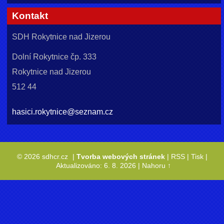
Kontakt
SDH Rokytnice nad Jizerou
Dolní Rokytnice čp. 333
Rokytnice nad Jizerou
512 44
hasici.rokytnice@seznam.cz
© 2026 sdhcr.cz
|
Tvorba webových stránek
|
RSS
|
Tisk
|
Aktualizováno: 6. 8. 2026
|
Nahoru ↑