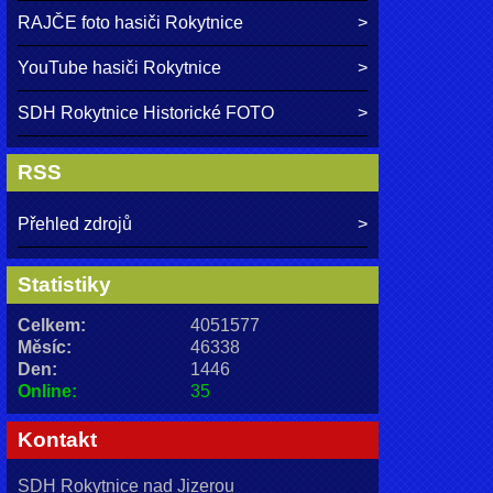
RAJČE foto hasiči Rokytnice
YouTube hasiči Rokytnice
SDH Rokytnice Historické FOTO
RSS
Přehled zdrojů
Statistiky
Celkem:
4051577
Měsíc:
46338
Den:
1446
Online:
35
Kontakt
SDH Rokytnice nad Jizerou