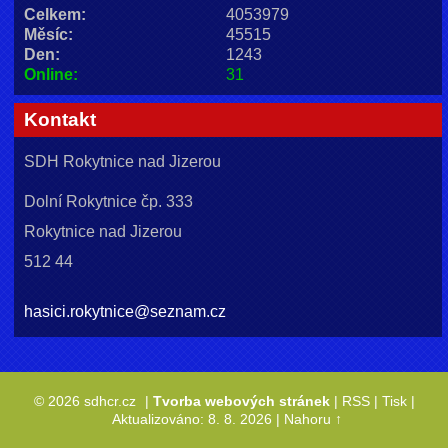
Celkem:
4053979
Měsíc:
45515
Den:
1243
Online:
31
Kontakt
SDH Rokytnice nad Jizerou
Dolní Rokytnice čp. 333
Rokytnice nad Jizerou
512 44
hasici.rokytnice@seznam.cz
© 2026 sdhcr.cz
|
Tvorba webových stránek
|
RSS
|
Tisk
|
Aktualizováno: 8. 8. 2026
|
Nahoru ↑