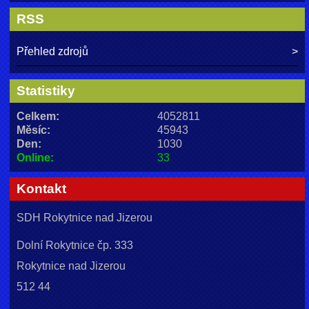
RSS
Přehled zdrojů
Statistiky
Celkem:
4052811
Měsíc:
45943
Den:
1030
Online:
33
Kontakt
SDH Rokytnice nad Jizerou
Dolní Rokytnice čp. 333
Rokytnice nad Jizerou
512 44