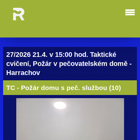
27/2026 21.4. v 15:00 hod. Taktické
cvičení, Požár v pečovatelském domě -
Harrachov
TC - Požár domu s peč. službou (10)