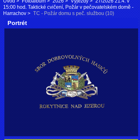
Úvod
Fotoalbum
2026
Výjezdy
27/2026 21.4. v
15:00 hod. Taktické cvičení, Požár v pečovatelském domě -
Harrachov
TC - Požár domu s peč. službou (10)
Portrét