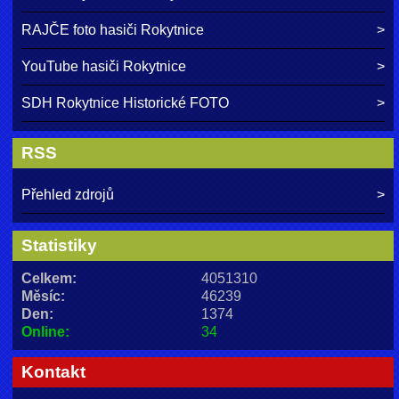
RAJČE foto hasiči Rokytnice
YouTube hasiči Rokytnice
SDH Rokytnice Historické FOTO
RSS
Přehled zdrojů
Statistiky
Celkem:
4051310
Měsíc:
46239
Den:
1374
Online:
34
Kontakt