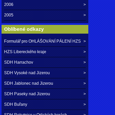
2006
2005
Oblíbené odkazy
Formulář pro OHLÁŠOVÁNÍ PÁLENÍ HZS
HZS Libereckého kraje
SDH Harrachov
SDH Vysoké nad Jizerou
SDH Jablonec nad Jizerou
SDH Paseky nad Jizerou
SDH Buřany
SDH Rokytnice v Orlických horách