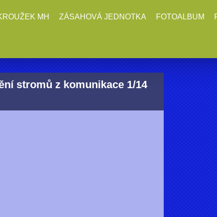
KROUŽEK MH
ZÁSAHOVÁ JEDNOTKA
FOTOALBUM
nění stromů z komunikace 1/14