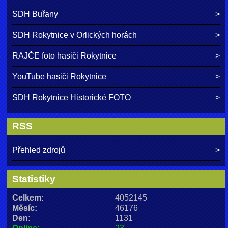
SDH Buřany
SDH Rokytnice v Orlických horách
RAJČE foto hasiči Rokytnice
YouTube hasiči Rokytnice
SDH Rokytnice Historické FOTO
RSS
Přehled zdrojů
Statistiky
Celkem:
4052145
Měsíc:
46176
Den:
1131