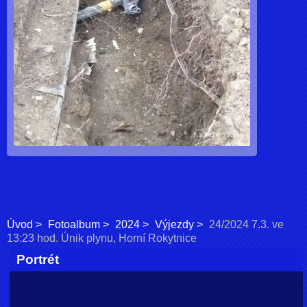
Úvod
Fotoalbum
2024
Výjezdy
24/2024 7.3. ve
13:23 hod. Únik plynu, Horní Rokytnice
Portrét