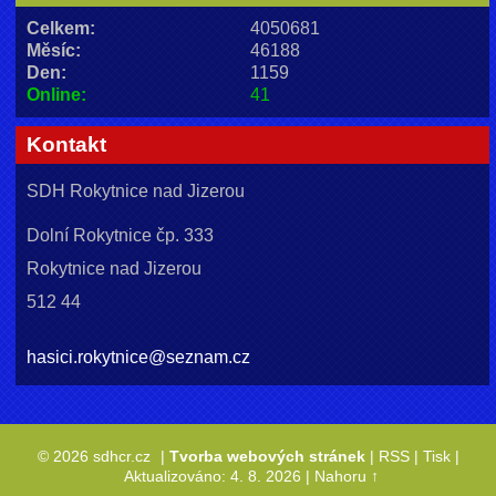
Celkem:
4050681
Měsíc:
46188
Den:
1159
Online:
41
Kontakt
SDH Rokytnice nad Jizerou
Dolní Rokytnice čp. 333
Rokytnice nad Jizerou
512 44
hasici.rokytnice@seznam.cz
© 2026 sdhcr.cz
|
Tvorba webových stránek
|
RSS
|
Tisk
|
Aktualizováno: 4. 8. 2026
|
Nahoru ↑