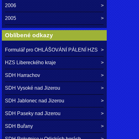
2006
2005
Oblíbené odkazy
Formulář pro OHLÁŠOVÁNÍ PÁLENÍ HZS
HZS Libereckého kraje
SDH Harrachov
SDH Vysoké nad Jizerou
SDH Jablonec nad Jizerou
SDH Paseky nad Jizerou
SDH Buřany
SDH Rokytnice v Orlických horách