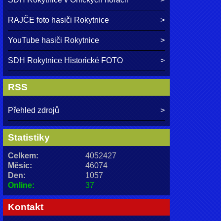
RAJČE foto hasiči Rokytnice
YouTube hasiči Rokytnice
SDH Rokytnice Historické FOTO
RSS
Přehled zdrojů
Statistiky
Celkem:
4052427
Měsíc:
46074
Den:
1057
Online:
37
Kontakt