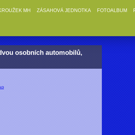
KROUŽEK MH
ZÁSAHOVÁ JEDNOTKA
FOTOALBUM
 dvou osobních automobilů,