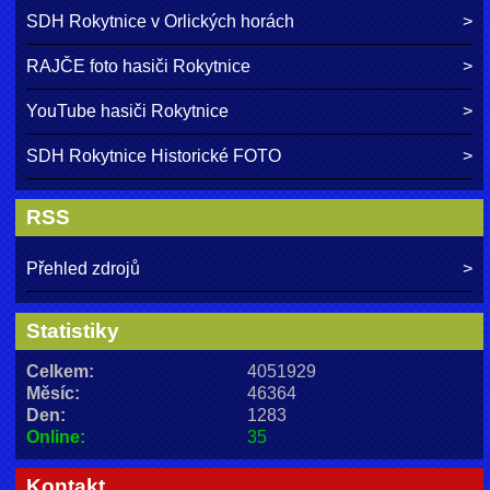
SDH Rokytnice v Orlických horách
RAJČE foto hasiči Rokytnice
YouTube hasiči Rokytnice
SDH Rokytnice Historické FOTO
RSS
Přehled zdrojů
Statistiky
Celkem:
4051929
Měsíc:
46364
Den:
1283
Online:
35
Kontakt