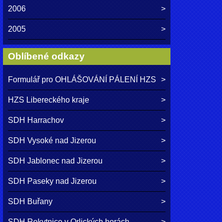
2006
2005
Oblíbené odkazy
Formulář pro OHLÁŠOVÁNÍ PÁLENÍ HZS
HZS Libereckého kraje
SDH Harrachov
SDH Vysoké nad Jizerou
SDH Jablonec nad Jizerou
SDH Paseky nad Jizerou
SDH Buřany
SDH Rokytnice v Orlických horách