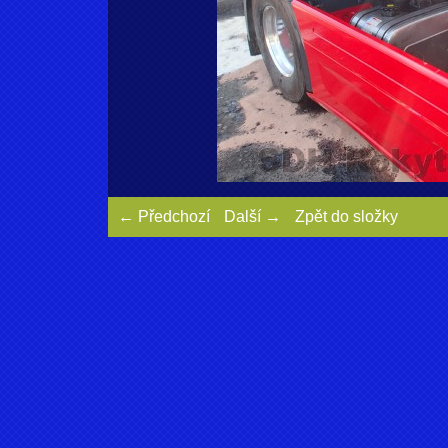
← Předchozí
Další →
Zpět do složky