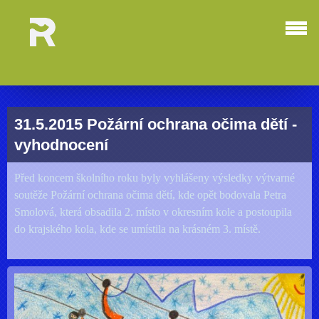
31.5.2015 Požární ochrana očima dětí -
vyhodnocení
Před koncem školního roku byly vyhlášeny výsledky výtvarné
soutěže Požární ochrana očima dětí, kde opět bodovala Petra
Smolová, která obsadila 2. místo v okresním kole a postoupila
do krajského kola, kde se umístila na krásném 3. místě.