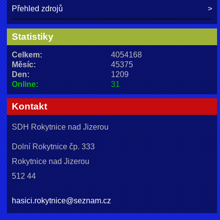
Přehled zdrojů
Statistiky
Celkem:
4054168
Měsíc:
45375
Den:
1209
Online:
31
Kontakt
SDH Rokytnice nad Jizerou
Dolní Rokytnice čp. 333
Rokytnice nad Jizerou
512 44
hasici.rokytnice@seznam.cz