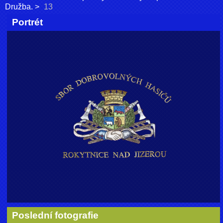
Družba.
13
Portrét
Poslední fotografie