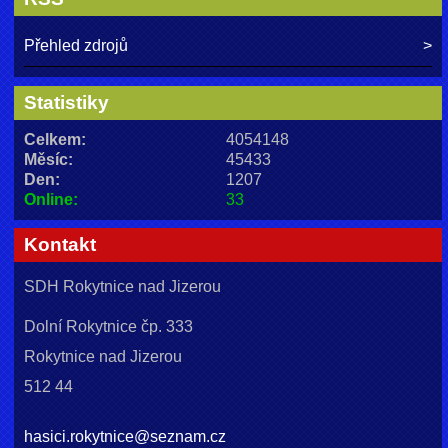
Přehled zdrojů
Statistiky
Celkem:
4054148
Měsíc:
45433
Den:
1207
Online:
33
Kontakt
SDH Rokytnice nad Jizerou
Dolní Rokytnice čp. 333
Rokytnice nad Jizerou
512 44
hasici.rokytnice@seznam.cz