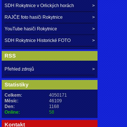
SDH Rokytnice v Orlických horách
RAJČE foto hasiči Rokytnice
YouTube hasiči Rokytnice
SDH Rokytnice Historické FOTO
RSS
Přehled zdrojů
Statistiky
Celkem:
4050171
Měsíc:
46109
Den:
1168
Online:
58
Kontakt