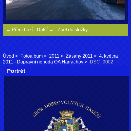
← Předchozí
Další →
Zpět do složky
Úvod
Fotoalbum
2011
Zásahy 2011
4. května
2011 - Dopravní nehoda OA Harrachov
DSC_0002
Portrét