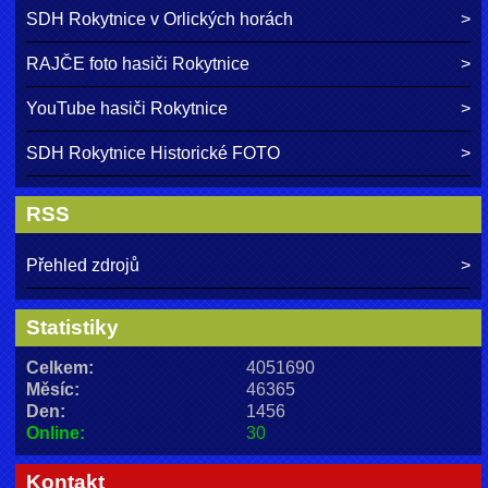
SDH Rokytnice v Orlických horách
RAJČE foto hasiči Rokytnice
YouTube hasiči Rokytnice
SDH Rokytnice Historické FOTO
RSS
Přehled zdrojů
Statistiky
Celkem:
4051690
Měsíc:
46365
Den:
1456
Online:
30
Kontakt