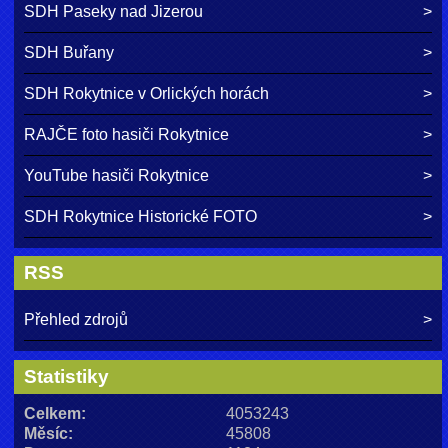
SDH Paseky nad Jizerou
SDH Buřany
SDH Rokytnice v Orlických horách
RAJČE foto hasiči Rokytnice
YouTube hasiči Rokytnice
SDH Rokytnice Historické FOTO
RSS
Přehled zdrojů
Statistiky
Celkem:
4053243
Měsíc:
45808