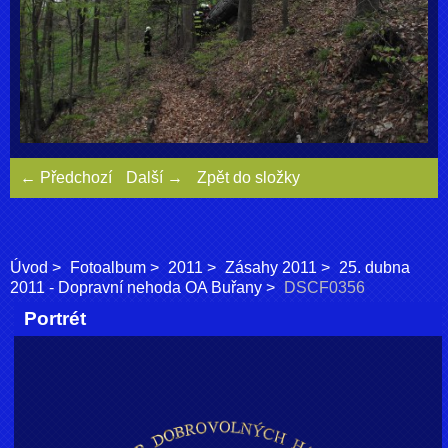
← Předchozí
Další →
Zpět do složky
Úvod
Fotoalbum
2011
Zásahy 2011
25. dubna
2011 - Dopravní nehoda OA Buřany
DSCF0356
Portrét