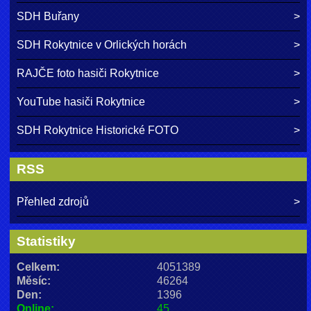
SDH Buřany
SDH Rokytnice v Orlických horách
RAJČE foto hasiči Rokytnice
YouTube hasiči Rokytnice
SDH Rokytnice Historické FOTO
RSS
Přehled zdrojů
Statistiky
Celkem:
4051389
Měsíc:
46264
Den:
1396
Online:
45