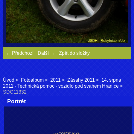
← Předchozí
Další →
Zpět do složky
Úvod
Fotoalbum
2011
Zásahy 2011
14. srpna
2011 - Technická pomoc - vozidlo pod svahem Hranice
SDC11332
Portrét