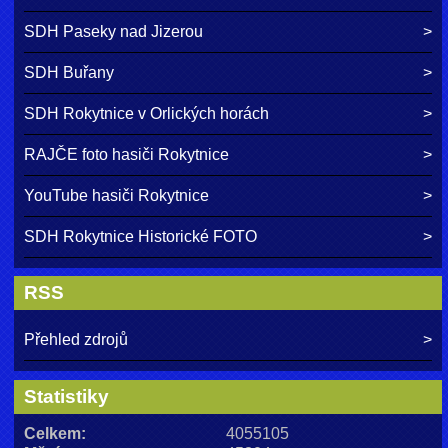
SDH Paseky nad Jizerou
SDH Buřany
SDH Rokytnice v Orlických horách
RAJČE foto hasiči Rokytnice
YouTube hasiči Rokytnice
SDH Rokytnice Historické FOTO
RSS
Přehled zdrojů
Statistiky
Celkem:
4055105