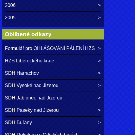
2006
2005
Oblíbené odkazy
Formulář pro OHLÁŠOVÁNÍ PÁLENÍ HZS
HZS Libereckého kraje
SDH Harrachov
SDH Vysoké nad Jizerou
SDH Jablonec nad Jizerou
SDH Paseky nad Jizerou
SDH Buřany
SDH Rokytnice v Orlických horách