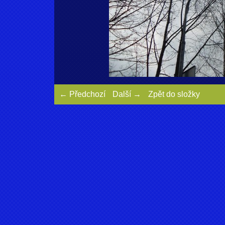
← Předchozí
Další →
Zpět do složky