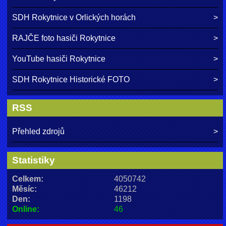
SDH Rokytnice v Orlických horách
RAJČE foto hasiči Rokytnice
YouTube hasiči Rokytnice
SDH Rokytnice Historické FOTO
RSS
Přehled zdrojů
Statistiky
Celkem:
4050742
Měsíc:
46212
Den:
1198
Online:
46