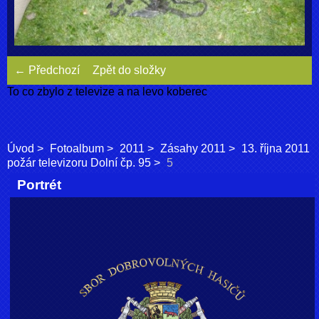
← Předchozí
Zpět do složky
To co zbylo z televize a na levo koberec
Úvod
Fotoalbum
2011
Zásahy 2011
13. října 2011
požár televizoru Dolní čp. 95
5
Portrét