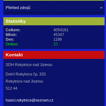
Přehled zdrojů
Statistiky
Celkem:
4054181
Měsíc:
45347
Den:
1199
Online:
33
Kontakt
SDH Rokytnice nad Jizerou
Dolní Rokytnice čp. 333
Rokytnice nad Jizerou
512 44
hasici.rokytnice@seznam.cz