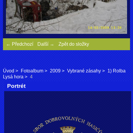
← Předchozí
Další →
Zpět do složky
Úvod
Fotoalbum
2009
Vybrané zásahy
1) Rolba
Lysá hora
4
Portrét