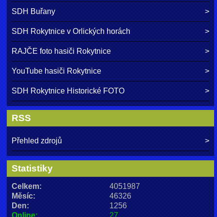
SDH Buřany
SDH Rokytnice v Orlických horách
RAJČE foto hasiči Rokytnice
YouTube hasiči Rokytnice
SDH Rokytnice Historické FOTO
RSS
Přehled zdrojů
Statistiky
Celkem:
4051987
Měsíc:
46326
Den:
1256
Online:
27