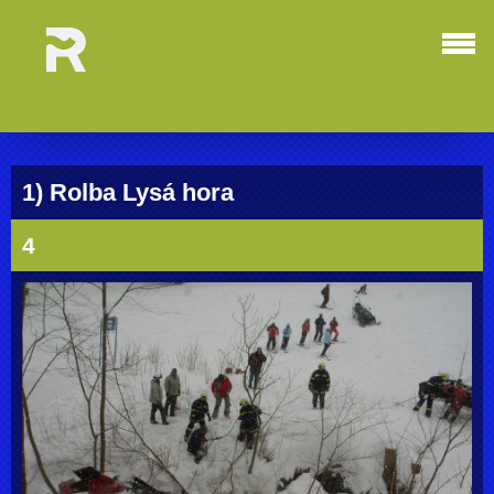
1) Rolba Lysá hora
4