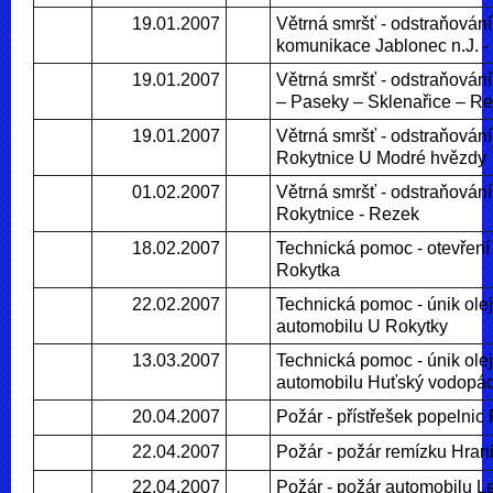
19.01.2007
Větrná smršť - odstraňování
komunikace Jablonec n.J. - 
19.01.2007
Větrná smršť - odstraňován
– Paseky – Sklenařice – Re
19.01.2007
Větrná smršť - odstraňování
Rokytnice U Modré hvězdy
01.02.2007
Větrná smršť - odstraňování
Rokytnice - Rezek
18.02.2007
Technická pomoc - otevření
Rokytka
22.02.2007
Technická pomoc - únik ole
automobilu U Rokytky
13.03.2007
Technická pomoc - únik ole
automobilu Huťský vodopá
20.04.2007
Požár - přístřešek popelnic
22.04.2007
Požár - požár remízku Hran
22.04.2007
Požár - požár automobilu Le