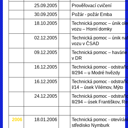
25.09.2005
Prověřovací cvičení
30.09.2005
Požár - požár Emba
18.10.2005
Technická pomoc – únik ole
vozu – Horní domky
02.12.2005
Technická pomoc – únik naf
vozu v ČSAD
09.12.2005
Technická pomoc – havárie
v DR
16.12.2005
Technická pomoc - odstraňo
II/294 – u Modré hvězdy
16.12.2005
Technická pomoc - odstraňo
I/14 – úsek Vilémov, Mýto
24.12.2005
Technická pomoc - odstraňo
II/294 – úsek Františkov, R
2006
18.01.2006
Technická pomoc - otevírání
středisko Nymburk