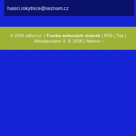
hasici.rokytnice@seznam.cz
© 2026 sdhcr.cz
|
Tvorba webových stránek
|
RSS
|
Tisk
|
Aktualizováno: 6. 8. 2026
|
Nahoru ↑