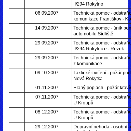
II/294 Rokytno
06.09.2007
Technická pomoc - odstraňo
komunikace Františkov - K
14.09.2007
Technická pomoc - únik ben
automobilu Sídliště
29.09.2007
Technická pomoc - odstraňo
II/294 Rokytnice - Rezek
29.09.2007
Technická pomoc - odstraň
z komunikace
09.10.2007
Taktické cvičení - požár po
Nová Rokytka
01.11.2007
Planý poplach - požár krav
07.11.2007
Technická pomoc - odstraňo
U Kroupů
08.12.2007
Technická pomoc - odstraňo
U Kroupů
29.12.2007
Dopravní nehoda - osobní a