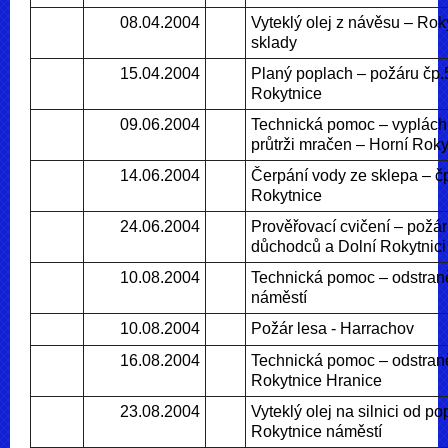
08.04.2004
Vyteklý olej z návěsu – Rok
sklady
15.04.2004
Planý poplach – požáru čp.
Rokytnice
09.06.2004
Technická pomoc – vypláchn
průtrži mračen – Horní Roky
14.06.2004
Čerpání vody ze sklepa – č
Rokytnice
24.06.2004
Prověřovací cvičení – požá
důchodců a Dolní Rokytnici
10.08.2004
Technická pomoc – odstraně
náměstí
10.08.2004
Požár lesa - Harrachov
16.08.2004
Technická pomoc – odstran
Rokytnice Hranice
23.08.2004
Vyteklý olej na silnici od po
Rokytnice náměstí