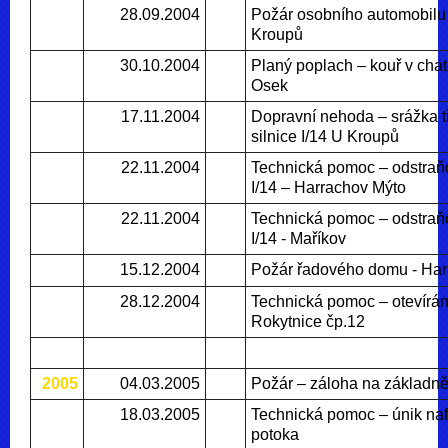
28.09.2004
Požár osobního automobilu
Kroupů
30.10.2004
Planý poplach – kouř v ch
Osek
17.11.2004
Dopravní nehoda – srážka t
silnice I/14 U Kroupů
22.11.2004
Technická pomoc – odstraň
I/14 – Harrachov Mýto
22.11.2004
Technická pomoc – odstraň
I/14 - Maříkov
15.12.2004
Požár řadového domu - Ha
28.12.2004
Technická pomoc – otevírání
Rokytnice čp.12
2005
04.03.2005
Požár – záloha na základn
18.03.2005
Technická pomoc – únik naf
potoka