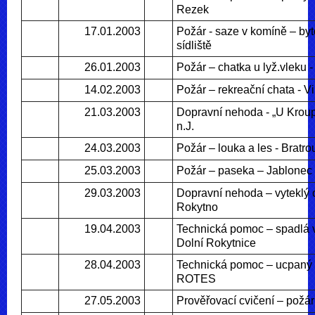
Rezek
17.01.2003
Požár - saze v komíně – by
sídliště
26.01.2003
Požár – chatka u lyž.vleku 
14.02.2003
Požár – rekreační chata - V
21.03.2003
Dopravní nehoda - „U Krou
n.J.
24.03.2003
Požár – louka a les - Bratr
25.03.2003
Požár – paseka – Jablonec 
29.03.2003
Dopravní nehoda – vyteklý o
Rokytno
19.04.2003
Technická pomoc – spadlá vě
Dolní Rokytnice
28.04.2003
Technická pomoc – ucpaný k
ROTES
27.05.2003
Prověřovací cvičení – požá