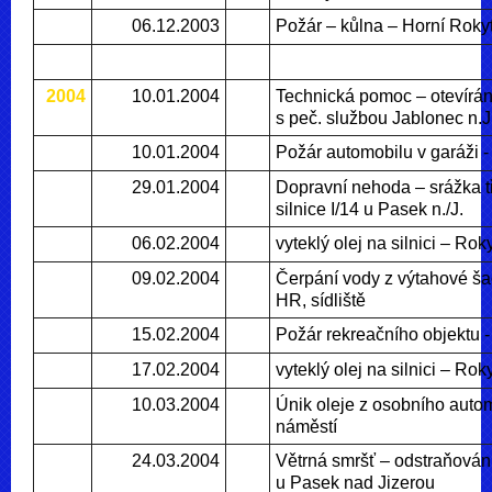
06.12.2003
Požár – kůlna – Horní Roky
2004
10.01.2004
Technická pomoc – otevírán
s peč. službou Jablonec n.J
10.01.2004
Požár automobilu v garáži 
29.01.2004
Dopravní nehoda – srážka t
silnice I/14 u Pasek n./J.
06.02.2004
vyteklý olej na silnici – Roky
09.02.2004
Čerpání vody z výtahové ša
HR, sídliště
15.02.2004
Požár rekreačního objektu -
17.02.2004
vyteklý olej na silnici – Roky
10.03.2004
Únik oleje z osobního auto
náměstí
24.03.2004
Větrná smršť – odstraňování
u Pasek nad Jizerou