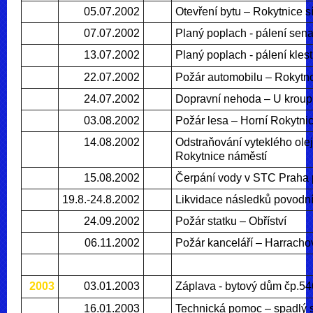
05.07.2002
Otevření bytu – Rokytnice sí
07.07.2002
Planý poplach - pálení sena
13.07.2002
Planý poplach - pálení kles
22.07.2002
Požár automobilu – Rokytn
24.07.2002
Dopravní nehoda – U krou
03.08.2002
Požár lesa – Horní Rokytni
14.08.2002
Odstraňování vyteklého olej
Rokytnice náměstí
15.08.2002
Čerpání vody v STC Praha
19.8.-24.8.2002
Likvidace následků povodní 
24.09.2002
Požár statku – Obříství
06.11.2002
Požár kanceláří – Harracho
2003
03.01.2003
Záplava - bytový dům čp.546
16.01.2003
Technická pomoc – spadlý st