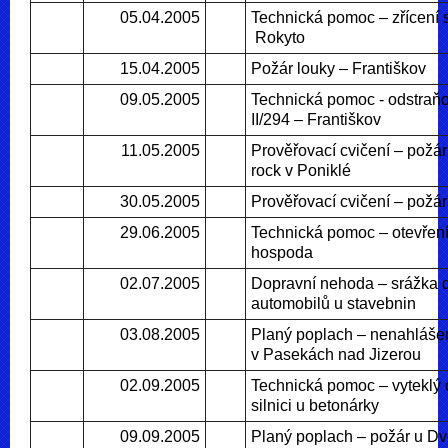
05.04.2005
Technická pomoc – zřícení s
Rokyto
15.04.2005
Požár louky – Františkov
09.05.2005
Technická pomoc - odstraňo
II/294 – Františkov
11.05.2005
Prověřovací cvičení – požár
rock v Poniklé
30.05.2005
Prověřovací cvičení – požár
29.06.2005
Technická pomoc – otevření
hospoda
02.07.2005
Dopravní nehoda – srážka 
automobilů u stavebnin
03.08.2005
Planý poplach – nenahláše
v Pasekách nad Jizerou
02.09.2005
Technická pomoc – vyteklý o
silnici u betonárky
09.09.2005
Planý poplach – požár u D