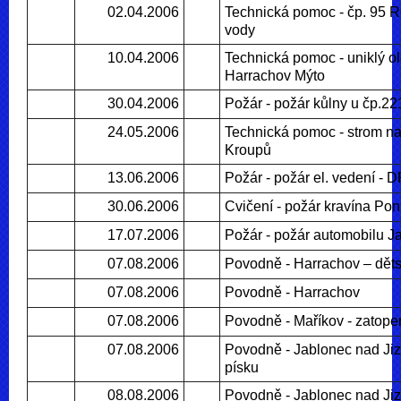
02.04.2006
Technická pomoc - čp. 95 R
vody
10.04.2006
Technická pomoc - uniklý o
Harrachov Mýto
30.04.2006
Požár - požár kůlny u čp.2
24.05.2006
Technická pomoc - strom n
Kroupů
13.06.2006
Požár - požár el. vedení - 
30.06.2006
Cvičení - požár kravína Pon
17.07.2006
Požár - požár automobilu J
07.08.2006
Povodně - Harrachov – dět
07.08.2006
Povodně - Harrachov
07.08.2006
Povodně - Maříkov - zatope
07.08.2006
Povodně - Jablonec nad Jiz
písku
08.08.2006
Povodně - Jablonec nad Jiz