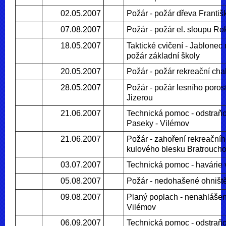
02.05.2007
Požár - požár dřeva Františ
07.08.2007
Požár - požár el. sloupu Ro
18.05.2007
Taktické cvičení - Jablonec
požár základní školy
20.05.2007
Požár - požár rekreační cha
28.05.2007
Požár - požár lesního poro
Jizerou
21.06.2007
Technická pomoc - odstraňo
Paseky - Vilémov
21.06.2007
Požár - zahoření rekreačníh
kulového blesku Bratrouch
03.07.2007
Technická pomoc - havárie
05.08.2007
Požár - nedohašené ohniště
09.08.2007
Planý poplach - nenahlášen
Vilémov
06.09.2007
Technická pomoc - odstraňo