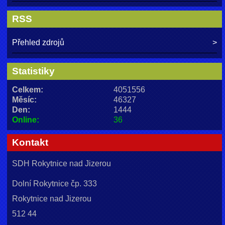
RSS
Přehled zdrojů
Statistiky
Celkem:
4051556
Měsíc:
46327
Den:
1444
Online:
36
Kontakt
SDH Rokytnice nad Jizerou
Dolní Rokytnice čp. 333
Rokytnice nad Jizerou
512 44