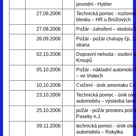
povodni - Hybler
27.08.2006
Technická pomoc - rozlome
blesku – HR u Brožových
27.08.2006
Požár - zahoření – stodola
26.09.2006
Požár - požár chalupy čp. 
strana
02.10.2006
Dopravní nehoda - osobní a
Kroupů
05.10.2006
Požár - nákladní automobil
– ve Vratech
10.10.2006
Cvičení - únik amoniaku Cu
23.10.2006
Technická pomoc - únik olej
automobilu – výstavba lano
25.10.2006
požár - požár prostoru pod k
Paseky n.J.
09.11.2006
technická pomoc - únik oleje
automobilu – Rokytka