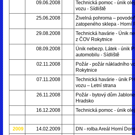
09.06.2008
Technická pomoc - únik ole
vozu - Sídliště
25.06.2008
Živelná pohroma – povodeň 
zatopeného sklepa - Horní 
29.08.2008
Technická havárie - Únik n
z ČOV Rokytnice
08.09.2008
Únik nebezp. Látek - únik 
automobilu - Sídliště
02.11.2008
Požár - požár nákladního vo
Rokytnice
07.11.2008
Technická havárie - únik P
vozu – Letní strana
26.11.2008
Požár - bytový dům Jablone
Hradsko
16.12.2008
Technická pomoc - únik oleje
2009
14.02.2009
DN - rolba Areál Horní Dom