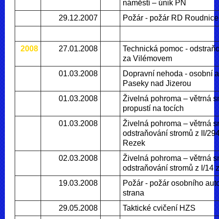
náměstí – únik PN
29.12.2007
Požár - požár RD Roudnice
2008
27.01.2008
Technická pomoc - odstraňo
za Vilémovem
01.03.2008
Dopravní nehoda - osobní a
Paseky nad Jizerou
01.03.2008
Živelná pohroma – větrná sm
propustí na tocích
01.03.2008
Živelná pohroma – větrná s
odstraňování stromů z II/29
Rezek
02.03.2008
Živelná pohroma – větrná s
odstraňování stromů z I/14
19.03.2008
Požár - požár osobního auto
strana
29.05.2008
Taktické cvičení HZS