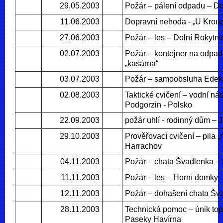
29.05.2003
Požár – pálení odpadu – Do
11.06.2003
Dopravní nehoda - „U Krou
27.06.2003
Požár – les – Dolní Rokytni
02.07.2003
Požár – kontejner na odpa
„kasárna“
03.07.2003
Požár – samoobsluha Edek
02.08.2003
Taktické cvičení – vodní ná
Podgorzin - Polsko
22.09.2003
požár uhlí - rodinný dům – 
29.10.2003
Prověřovací cvičení – pila „
Harrachov
04.11.2003
Požár – chata Švadlenka –
11.11.2003
Požár – les – Horní domky
12.11.2003
Požár – dohašení chata Šv
28.11.2003
Technická pomoc – únik top
Paseky Havírna