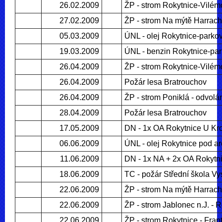
26.02.2009
ŽP - strom Rokytnice-Vilém
27.02.2009
ŽP - strom Na mýtě Harrac
05.03.2009
ÚNL - olej Rokytnice-parkov
19.03.2009
ÚNL - benzin Rokytnice-park
26.04.2009
ŽP - strom Rokytnice-Vilém
26.04.2009
Požár lesa Bratrouchov
26.04.2009
ŽP - strom Poniklá - odvolá
28.04.2009
Požár lesa Bratrouchov
17.05.2009
DN - 1x OA Rokytnice U Kr
06.06.2009
ÚNL - olej Rokytnice pod a
11.06.2009
DN - 1x NA + 2x OA Rokytn
18.06.2009
TC - požár Střední škola V
22.06.2009
ŽP - strom Na mýtě Harrac
22.06.2009
ŽP - strom Jablonec n.J. - 
22.06.2009
ŽP - strom Rokytnice - Fran