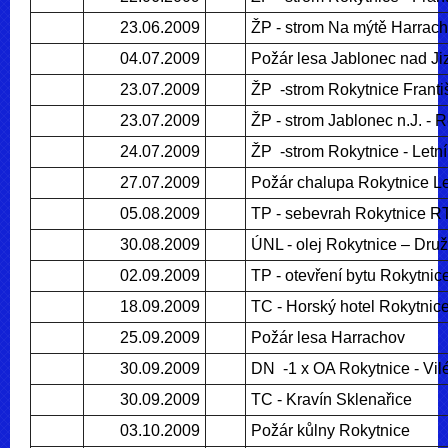
23.06.2009
ŽP - strom Na mýtě Harrac
04.07.2009
Požár lesa Jablonec nad Ji
23.07.2009
ŽP -strom Rokytnice Franti
23.07.2009
ŽP - strom Jablonec n.J. - 
24.07.2009
ŽP -strom Rokytnice - Letní
27.07.2009
Požár chalupa Rokytnice Le
05.08.2009
TP - sebevrah Rokytnice R
30.08.2009
ÚNL - olej Rokytnice – Dru
02.09.2009
TP - otevření bytu Rokytnic
18.09.2009
TC - Horský hotel Rokytnic
25.09.2009
Požár lesa Harrachov
30.09.2009
DN -1 x OA Rokytnice - Vi
30.09.2009
TC - Kravín Sklenařice
03.10.2009
Požár kůlny Rokytnice