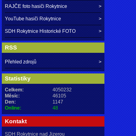
RAJČE foto hasiči Rokytnice
YouTube hasiči Rokytnice
SDH Rokytnice Historické FOTO
RSS
Přehled zdrojů
Statistiky
Celkem:
4050232
Měsíc:
46105
Den:
1147
Online:
48
Kontakt
SDH Rokytnice nad Jizerou