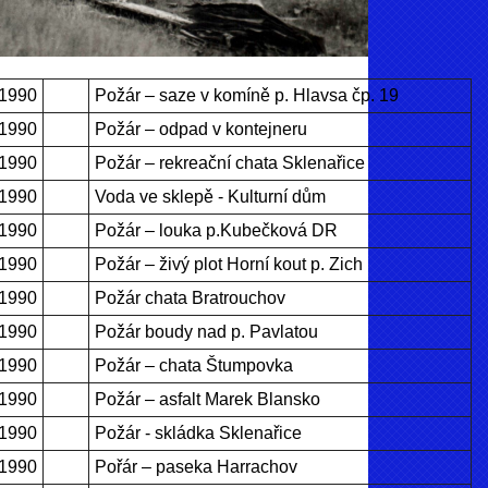
.1990
Požár – saze v komíně p. Hlavsa čp. 19
.1990
Požár – odpad v kontejneru
.1990
Požár – rekreační chata Sklenařice
.1990
Voda ve sklepě - Kulturní dům
.1990
Požár – louka p.Kubečková DR
.1990
Požár – živý plot Horní kout p. Zich
.1990
Požár chata Bratrouchov
.1990
Požár boudy nad p. Pavlatou
.1990
Požár – chata Štumpovka
.1990
Požár – asfalt Marek Blansko
.1990
Požár - skládka Sklenařice
.1990
Pořár – paseka Harrachov