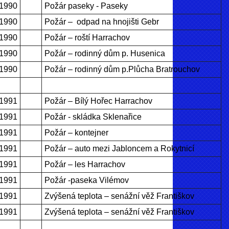
.1990
Požár paseky - Paseky
.1990
Požár – odpad na hnojišti Gebr
.1990
Požár – roští Harrachov
.1990
Požár – rodinný dům p. Husenica
.1990
Požár – rodinný dům p.Plůcha Bratrouchov
.1991
Požár – Bílý Hořec Harrachov
.1991
Požár - skládka Sklenařice
.1991
Požár – kontejner
.1991
Požár – auto mezi Jabloncem a Rokytnicí
.1991
Požár – les Harrachov
.1991
Požár -paseka Vilémov
.1991
Zvýšená teplota – senážní věž Františkov
.1991
Zvýšená teplota – senážní věž Františkov