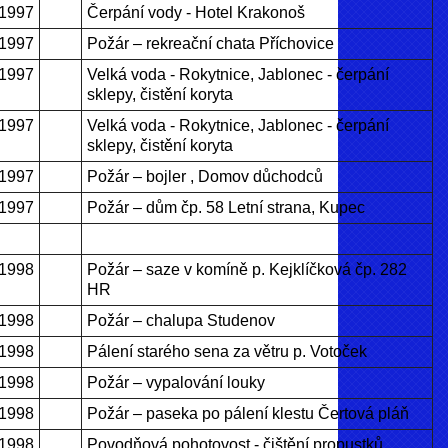
.1997
Čerpání vody - Hotel Krakonoš
.1997
Požár – rekreační chata Příchovice
.1997
Velká voda - Rokytnice, Jablonec - čerpání
sklepy, čistění koryta
.1997
Velká voda - Rokytnice, Jablonec - čerpání
sklepy, čistění koryta
.1997
Požár – bojler , Domov důchodců
.1997
Požár – dům čp. 58 Letní strana, Kupec
.1998
Požár – saze v komíně p. Kejklíčková čp. 282
HR
.1998
Požár – chalupa Studenov
.1998
Pálení starého sena za větru p. Votoček
.1998
Požár – vypalování louky
.1998
Požár – paseka po pálení klestu Čertová pláň
.1998
Povodňová pohotovost - čištění propustků