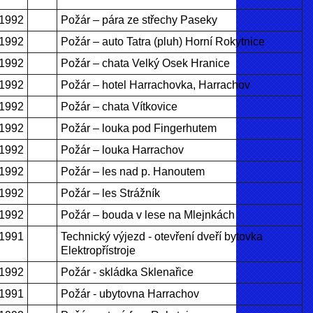
.1992
Požár – pára ze střechy Paseky
.1992
Požár – auto Tatra (pluh) Horní Rokytnice
.1992
Požár – chata Velký Osek Hranice
.1992
Požár – hotel Harrachovka, Harrachov
.1992
Požár – chata Vítkovice
.1992
Požár – louka pod Fingerhutem
.1992
Požár – louka Harrachov
.1992
Požár – les nad p. Hanoutem
.1992
Požár – les Strážník
.1992
Požár – bouda v lese na Mlejnkách
.1991
Technický výjezd - otevření dveří bytovka
Elektropřístroje
.1992
Požár - skládka Sklenařice
.1991
Požár - ubytovna Harrachov