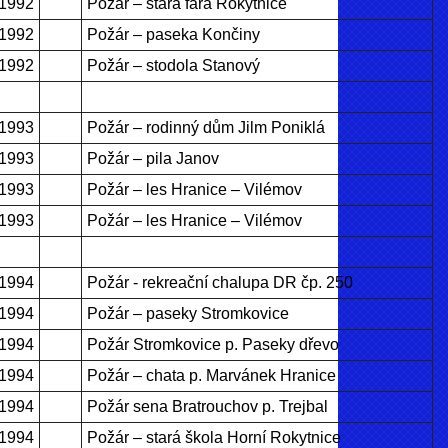
.1992
Požár – stará fara Rokytnice
.1992
Požár – paseka Končiny
.1992
Požár – stodola Stanový
.1993
Požár – rodinný dům Jilm Poniklá
.1993
Požár – pila Janov
.1993
Požár – les Hranice – Vilémov
.1993
Požár – les Hranice – Vilémov
.1994
Požár - rekreační chalupa DR čp. 250
.1994
Požár – paseky Stromkovice
.1994
Požár Stromkovice p. Paseky dřevo
.1994
Požár – chata p. Marvánek Hranice
.1994
Požár sena Bratrouchov p. Trejbal
.1994
Požár – stará škola Horní Rokytnice