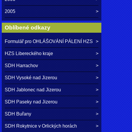
2005
Oblíbené odkazy
Formulář pro OHLÁŠOVÁNÍ PÁLENÍ HZS
HZS Libereckého kraje
SDH Harrachov
SDH Vysoké nad Jizerou
SDH Jablonec nad Jizerou
SDH Paseky nad Jizerou
SDH Buřany
SDH Rokytnice v Orlických horách