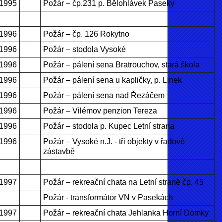
.1995
Požár – čp.231 p. Bělohlávek Paseky
.1996
Požár – čp. 126 Rokytno
.1996
Požár – stodola Vysoké
.1996
Požár – pálení sena Bratrouchov, stará škola
.1996
Požár – pálení sena u kapličky, p. Linek
.1996
Požár – pálení sena nad Řezáčem
.1996
Požár – Vilémov penzion Tereza
.1996
Požár – stodola p. Kupec Letní strana
.1996
Požár – Vysoké n.J. - tři objekty v řadové
zástavbě
.1997
Požár – rekreační chata na Letní straně čp. 45
Požár - transformátor VN v Pasekách
.1997
Požár – rekreační chata Jehlanka Horní Domky