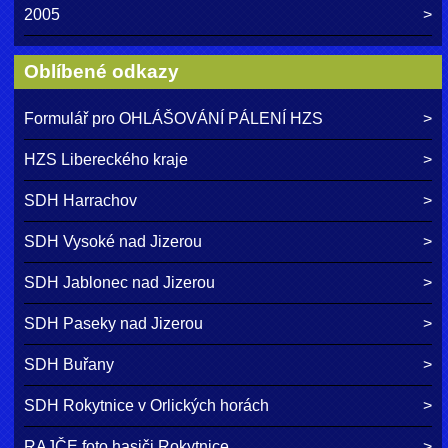
2005
Oblíbené odkazy
Formulář pro OHLÁŠOVÁNÍ PÁLENÍ HZS
HZS Libereckého kraje
SDH Harrachov
SDH Vysoké nad Jizerou
SDH Jablonec nad Jizerou
SDH Paseky nad Jizerou
SDH Buřany
SDH Rokytnice v Orlických horách
RAJČE foto hasiči Rokytnice