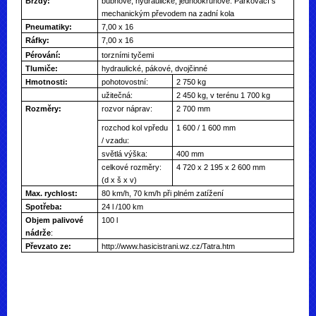
Brzdy:
bubnové, hydraulické, jednookruhové. Parkovací s
mechanickým převodem na zadní kola
Pneumatiky:
7,00 x 16
Ráfky:
7,00 x 16
Pérování:
torzními tyčemi
Tlumiče:
hydraulické, pákové, dvojčinné
Hmotnosti:
pohotovostní:
2 750 kg
užitečná:
2 450 kg, v terénu 1 700 kg
Rozměry:
rozvor náprav:
2 700 mm
rozchod kol vpředu
1 600 / 1 600 mm
/ vzadu:
světlá výška:
400 mm
celkové rozměry:
4 720 x 2 195 x 2 600 mm
(d x š x v)
Max. rychlost:
80 km/h, 70 km/h při plném zatížení
Spotřeba:
24 l /100 km
Objem palivové
100 l
nádrže
:
Převzato ze:
http://www.hasicistrani.wz.cz/Tatra.htm