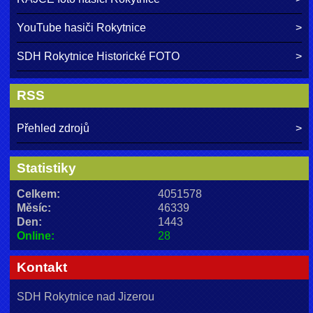
YouTube hasiči Rokytnice
SDH Rokytnice Historické FOTO
RSS
Přehled zdrojů
Statistiky
Celkem:
4051578
Měsíc:
46339
Den:
1443
Online:
28
Kontakt
SDH Rokytnice nad Jizerou