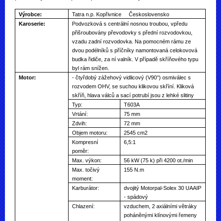
Výrobce:
Tatra n.p. Kopřivnice Československo
Karoserie:
Podvozková s centrální nosnou troubou, vpředu
přišroubovány převodovky s přední rozvodovkou,
vzadu zadní rozvodovka. Na pomocném rámu ze
dvou podélníků s příčníky namontovaná celokovová
budka řidiče, za ní valník. V případě skříňového typu
byl rám snížen.
Motor:
- čtyřdobý zážehový vidlicový (V90°) osmiválec s
rozvodem OHV, se suchou klikovou skříní. Kliková
skříň, hlava válců a sací potrubí jsou z lehké slitiny
Typ:
T603A
Vrtání:
75 mm
Zdvih:
72 mm
Objem motoru:
2545 cm
2
Kompresní
6,5:1
poměr:
Max. výkon:
56 kW (75 k) při 4200 ot./min
Max. točivý
155 N.m
moment:
Karburátor:
dvojitý Motorpal-Solex 30 UAAIP
- spádový
Chlazení:
vzduchem, 2 axiálními větráky
poháněnými klínovými řemeny