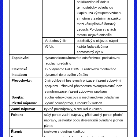
od klikového hřídele s
termostaticky ovládanou
klapkou za výstupem vzduchu
z motoru v zadním nárazníku,
mezi válci přisává čerstvý
vzduch. Po obou stranách
motoru olejové chladiče
Vzduchový filtr:
odstředivý s olejovou náplní
Výfuk:
každá řada válců má
samostatný výfuk
Zapalování:
dynamoakumulátorové s odstředivou i podtlakovou
regulací předstihu
Elektrická
12 V dynamo Pal 130W. U radiovozu montováno
instalace:
dynamo i do pravého větráku
Převodovky:
čtyřrychlostní bez synchronizace, řazení zubovými
spojkami. Přídavná převodovka dvourychlostní, bez
synchronizace, řazení zubovými spojkami
Spojka:
suchá jednokotoučová s mechanickým ovládáním
Přední náprava:
kyvné polonápravy, s redukcí v kolech
Zadní náprava:
kyvné polonápravy, s redukcí v kolech
Pohon:
stálý pohon zadní nápravy, připínatelný pohon přední
nápravy, uzávěrky obou diferenciálů ovládané jednou
pákou
Řízení:
šnekové s dvojitou kladkou