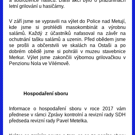
a sourozence hasičů. Další akcí bylo o prázdninách
letní grilování u hasičárny.
V září jsme se vypravili na výlet do Police nad Metují,
kde jsme si prohlédli masokombinát a výrobnu
salámů. Každý z účastníků nafasoval na závěr na
ochutnání tašku salámů a uzenin. Před obědem jsme
se prošli a občerstvili ve skalách na Ostaši a po
dobrém obědě jsme si pohráli v muzeu stavebnice
Merkur. Výlet jsme zakončili výbornou grilovačkou v
Penzionu Nola ve Vilémově.
Hospodaření sboru
Informace o hospodaření sboru v roce 2017 vám
přednese v rámci Zprávy kontrolní a revizní rady SDH
předseda revizní rady Pavel Metelka.