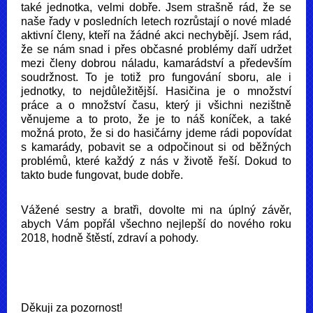
také jednotka, velmi dobře. Jsem strašně rád, že se
naše řady v posledních letech rozrůstají o nové mladé
aktivní členy, kteří na žádné akci nechybějí. Jsem rád,
že se nám snad i přes občasné problémy daří udržet
mezi členy dobrou náladu, kamarádství a především
soudržnost. To je totiž pro fungování sboru, ale i
jednotky, to nejdůležitější. Hasičina je o množství
práce a o množství času, který ji všichni nezištně
věnujeme a to proto, že je to náš koníček, a také
možná proto, že si do hasičárny jdeme rádi popovídat
s kamarády, pobavit se a odpočinout si od běžných
problémů, které každý z nás v životě řeší. Dokud to
takto bude fungovat, bude dobře.
Vážené sestry a bratři, dovolte mi na úplný závěr,
abych Vám popřál všechno nejlepší do nového roku
2018, hodně štěstí, zdraví a pohody.
Děkuji za pozornost!