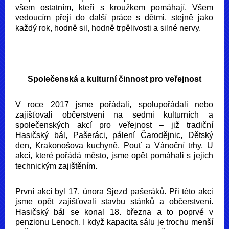
všem ostatním, kteří s kroužkem pomáhají. Všem
vedoucím přeji do další práce s dětmi, stejně jako
každý rok, hodně sil, hodně trpělivosti a silné nervy.
Společenská a kulturní činnost pro veřejnost
V roce 2017 jsme pořádali, spolupořádali nebo
zajišťovali občerstvení na sedmi kulturních a
společenských akcí pro veřejnost – již tradiční
Hasičský bál, Pašeráci, pálení Čarodějnic, Dětský
den, Krakonošova kuchyně, Pouť a Vánoční trhy. U
akcí, které pořádá město, jsme opět pomáhali s jejich
technickým zajištěním.
První akcí byl 17. února Sjezd pašeráků. Při této akci
jsme opět zajišťovali stavbu stánků a občerstvení.
Hasičský bál se konal 18. března a to poprvé v
penzionu Lenoch. I když kapacita sálu je trochu menší