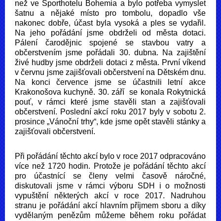
než ve Sporthotelu Bohemia a bylo potřeba vymyslet
šatnu a nějaké místo pro tombolu, dopadlo vše
nakonec dobře, účast byla vysoká a ples se vydařil.
Na jeho pořádání jsme obdrželi od města dotaci.
Pálení čarodějnic spojené se stavbou vatry a
občerstvením jsme pořádali 30. dubna. Na zajištění
živé hudby jsme obdrželi dotaci z města. První víkend
v červnu jsme zajišťovali občerstvení na Dětském dnu.
Na konci července jsme se účastnili letní akce
Krakonošova kuchyně. 30. září se konala Rokytnická
pouť, v rámci které jsme stavěli stan a zajišťovali
občerstvení. Poslední akcí roku 2017 byly v sobotu 2.
prosince „Vánoční trhy“, kde jsme opět stavěli stánky a
zajišťovali občerstvení.
Při pořádání těchto akcí bylo v roce 2017 odpracováno
více než 1720 hodin. Protože je pořádání těchto akcí
pro účastnící se členy velmi časově náročné,
diskutovali jsme v rámci výboru SDH i o možnosti
vypuštění některých akcí v roce 2017. Nadruhou
stranu je pořádání akcí hlavním příjmem sboru a díky
vydělaným penězům můžeme během roku pořádat