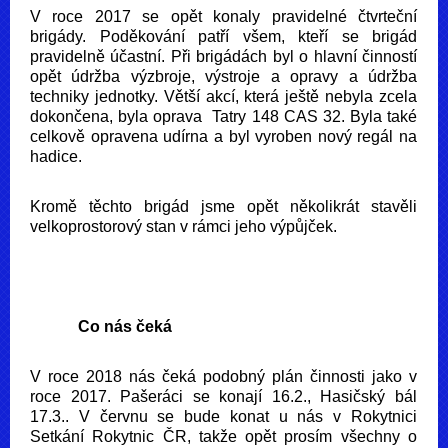
V roce 2017 se opět konaly pravidelné čtvrteční
brigády. Poděkování patří všem, kteří se brigád
pravidelně účastní. Při brigádách byl o hlavní činností
opět údržba výzbroje, výstroje a opravy a údržba
techniky jednotky. Větší akcí, která ještě nebyla zcela
dokončena, byla oprava Tatry 148 CAS 32. Byla také
celkově opravena udírna a byl vyroben nový regál na
hadice.
Kromě těchto brigád jsme opět několikrát stavěli
velkoprostorový stan v rámci jeho výpůjček.
Co nás čeká
V roce 2018 nás čeká podobný plán činnosti jako v
roce 2017. Pašeráci se konají 16.2., Hasičský bál
17.3.. V červnu se bude konat u nás v Rokytnici
Setkání Rokytnic ČR, takže opět prosím všechny o