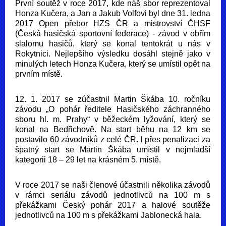
První soutěž v roce 2017, kde náš sbor reprezentoval
Honza Kučera, a Jan a Jakub Volfovi byl dne 31. ledna
2017 Open přebor HZS ČR a mistrovství ČHSF
(Česká hasičská sportovní federace) - závod v obřím
slalomu hasičů, který se konal tentokrát u nás v
Rokytnici. Nejlepšího výsledku dosáhl stejně jako v
minulých letech Honza Kučera, který se umístil opět na
prvním místě.
12. 1. 2017 se zúčastnil Martin Škába 10. ročníku
závodu „O pohár ředitele Hasičského záchranného
sboru hl. m. Prahy“ v běžeckém lyžování, který se
konal na Bedřichově. Na start běhu na 12 km se
postavilo 60 závodníků z celé ČR. I přes penalizaci za
špatný start se Martin Škába umístil v nejmladší
kategorii 18 – 29 let na krásném 5. místě.
V roce 2017 se naši členové účastnili několika závodů
v rámci seriálu závodů jednotlivců na 100 m s
překážkami Český pohár 2017 a halové soutěže
jednotlivců na 100 m s překážkami Jablonecká hala.