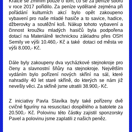
Krátce se zmíním pouze o tom, co se za peníze sboru
v roce 2017 pořídilo. Za peníze vydělané zejména při
pořádání kulturních akcí bylo opět zakoupeno
vybavení pro naše mladé hasiče a to savice, hadice,
džberovky a soutěžní koš. Nákup tohoto vybavení a
činnost kroužku mladých hasičů byla podpořena
dotací na Materiálně technickou základnu přes OSH
Semily ve výši 10.460,- Kč a také dotaci od města ve
výši 8.000,- Kč.
Dále byly zakoupeny dva vycházkové stejnokroje pro
členy a slavnostní šňůry na stejnokroje. Největším
vydáním bylo pořízení nových skříní na sál, které
nahradily 40 let staré skříně, do kterých se nám již
nevešly věci. Za skříně jsme utratili 38.900,- Kč.
Z iniciativy Pavla Slavíka byly také pořízeny dvě
cvičné figuríny na resuscitaci dospělého a batolete za
20.500,- Kč. Polovinu této částky zajistil sponzorsky
Pavel a polovinu jsme zaplatili z našich peněz.