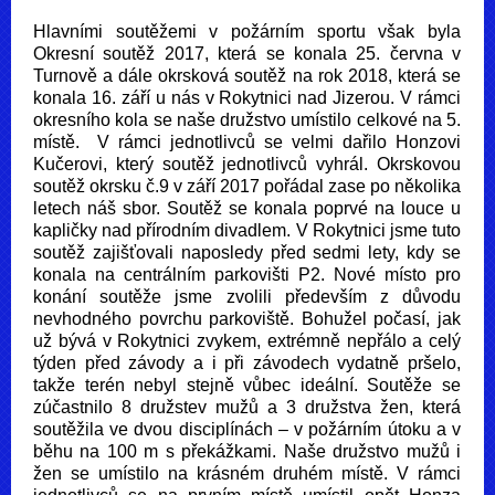
Hlavními soutěžemi v požárním sportu však byla
Okresní soutěž 2017, která se konala 25. června v
Turnově a dále okrsková soutěž na rok 2018, která se
konala 16. září u nás v Rokytnici nad Jizerou. V rámci
okresního kola se naše družstvo umístilo celkové na 5.
místě. V rámci jednotlivců se velmi dařilo Honzovi
Kučerovi, který soutěž jednotlivců vyhrál. Okrskovou
soutěž okrsku č.9 v září 2017 pořádal zase po několika
letech náš sbor. Soutěž se konala poprvé na louce u
kapličky nad přírodním divadlem. V Rokytnici jsme tuto
soutěž zajišťovali naposledy před sedmi lety, kdy se
konala na centrálním parkovišti P2. Nové místo pro
konání soutěže jsme zvolili především z důvodu
nevhodného povrchu parkoviště. Bohužel počasí, jak
už bývá v Rokytnici zvykem, extrémně nepřálo a celý
týden před závody a i při závodech vydatně pršelo,
takže terén nebyl stejně vůbec ideální. Soutěže se
zúčastnilo 8 družstev mužů a 3 družstva žen, která
soutěžila ve dvou disciplínách – v požárním útoku a v
běhu na 100 m s překážkami. Naše družstvo mužů i
žen se umístilo na krásném druhém místě. V rámci