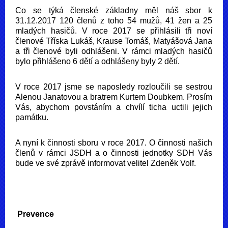
Co se týká členské základny měl náš sbor k
31.12.2017 120 členů z toho 54 mužů, 41 žen a 25
mladých hasičů. V roce 2017 se přihlásili tři noví
členové Tříska Lukáš, Krause Tomáš, Matyášová Jana
a tři členové byli odhlášeni. V rámci mladých hasičů
bylo přihlášeno 6 dětí a odhlášeny byly 2 dětí.
V roce 2017 jsme se naposledy rozloučili se sestrou
Alenou Janatovou a bratrem Kurtem Doubkem. Prosím
Vás, abychom povstáním a chvílí ticha uctili jejich
památku.
A nyní k činnosti sboru v roce 2017. O činnosti našich
členů v rámci JSDH a o činnosti jednotky SDH Vás
bude ve své zprávě informovat velitel Zdeněk Volf.
Prevence