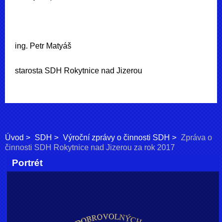
ing. Petr Matyáš
starosta SDH Rokytnice nad Jizerou
Úvod
SDH
Výroční zprávy o činnosti SDH
Zpráva o
činnosti SDH Rokytnice nad Jizerou za rok 2017
Portrét