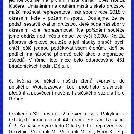
jednotlivců se na prvním místě umístil opět Honza
Kučera. Umístěním na druhém místě získalo družstvo
mužů možnost reprezentovat náš sbor v roce 2018 v
okresním kole v požárním sportu. Doufejme, že se
podaří sestavit kvalitní družstvo, které bude náš sbor v
okresním kole reprezentovat. Na pořádání soutěže
jsme obdrželi od města dotaci ve výši 3.000,- Kč. Za
přípravu okrskové soutěže a její hladký průběh bych
chtěl ještě jednou poděkovat všem členům, kteří se
podíleli na náročné přípravě celé akce a organizaci
závodů. V rámci této akce bylo odpracováno 461
brigádnických hodin. Děkuji.
6. května se několik našich členů vypravilo do
polského Wojciezsowa, kde probíhalo slavnostní
předání a posvěcení nového hasičského vozidla Ford
Renger.
O víkendu 30. června – 2. července se v Rokytnici v
Orlických horách konal 44. ročník Setkání Rokytnic
ČR. Za hasiče vyrazili do Orlických hor reprezentovat
Rokytnici Večerník M., Večerník M. ml., Horn K., Srp