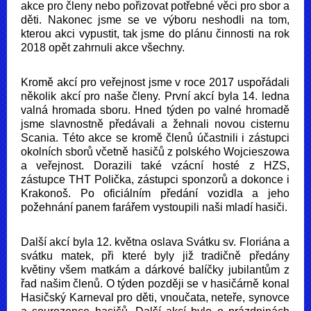
akce pro členy nebo pořizovat potřebné věci pro sbor a
děti. Nakonec jsme se ve výboru neshodli na tom,
kterou akci vypustit, tak jsme do plánu činnosti na rok
2018 opět zahrnuli akce všechny.
Kromě akcí pro veřejnost jsme v roce 2017 uspořádali
několik akcí pro naše členy. První akcí byla 14. ledna
valná hromada sboru. Hned týden po valné hromadě
jsme slavnostně předávali a žehnali novou cisternu
Scania. Této akce se kromě členů účastnili i zástupci
okolních sborů včetně hasičů z polského Wojcieszowa
a veřejnost. Dorazili také vzácní hosté z HZS,
zástupce THT Polička, zástupci sponzorů a dokonce i
Krakonoš. Po oficiálním předání vozidla a jeho
požehnání panem farářem vystoupili naši mladí hasiči.
Další akcí byla 12. května oslava Svátku sv. Floriána a
svátku matek, při které byly již tradičně předány
květiny všem matkám a dárkové balíčky jubilantům z
řad našim členů. O týden později se v hasičárně konal
Hasičský Karneval pro děti, vnoučata, neteře, synovce