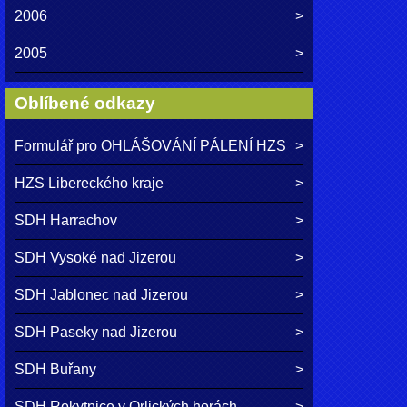
2006
2005
Oblíbené odkazy
Formulář pro OHLÁŠOVÁNÍ PÁLENÍ HZS
HZS Libereckého kraje
SDH Harrachov
SDH Vysoké nad Jizerou
SDH Jablonec nad Jizerou
SDH Paseky nad Jizerou
SDH Buřany
SDH Rokytnice v Orlických horách