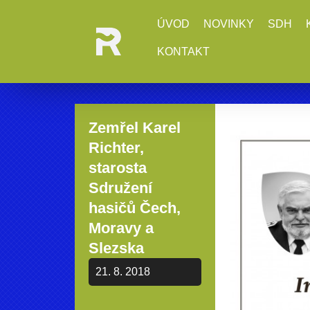
ÚVOD
NOVINKY
SDH
KONTAKT
Zemřel Karel
Richter,
starosta
Sdružení
hasičů Čech,
Moravy a
Slezska
21. 8. 2018