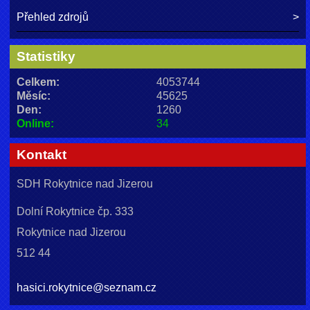
Přehled zdrojů
Statistiky
Celkem:
4053744
Měsíc:
45625
Den:
1260
Online:
34
Kontakt
SDH Rokytnice nad Jizerou
Dolní Rokytnice čp. 333
Rokytnice nad Jizerou
512 44
hasici.rokytnice@seznam.cz