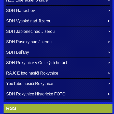
HZS Libereckého kraje
SDH Harrachov
SDH Vysoké nad Jizerou
SDH Jablonec nad Jizerou
SDH Paseky nad Jizerou
SDH Buřany
SDH Rokytnice v Orlických horách
RAJČE foto hasiči Rokytnice
YouTube hasiči Rokytnice
SDH Rokytnice Historické FOTO
RSS