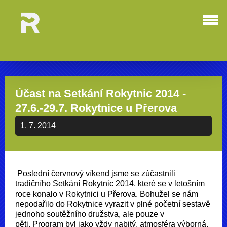
Účast na Setkání Rokytnic 2014 -
27.6.-29.7. Rokytnice u Přerova
1. 7. 2014
Poslední červnový víkend jsme se zúčastnili
tradičního Setkání Rokytnic 2014, které se v letošním
roce konalo v Rokytnici u Přerova. Bohužel se nám
nepodařilo do Rokytnice vyrazit v plné početní sestavě
jednoho soutěžního družstva, ale pouze v
pěti. Program byl jako vždy nabitý, atmosféra výborná.