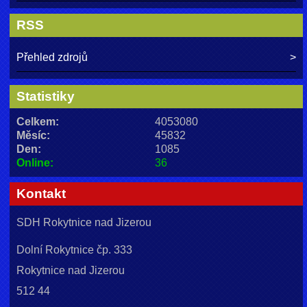
RSS
Přehled zdrojů
Statistiky
Celkem:
4053080
Měsíc:
45832
Den:
1085
Online:
36
Kontakt
SDH Rokytnice nad Jizerou
Dolní Rokytnice čp. 333
Rokytnice nad Jizerou
512 44