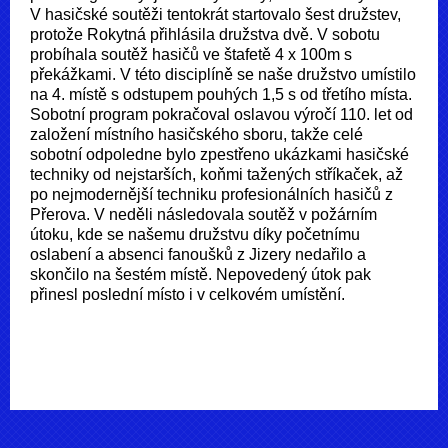
V hasičské soutěži tentokrát startovalo šest družstev,
protože Rokytná přihlásila družstva dvě. V sobotu
probíhala soutěž hasičů ve štafetě 4 x 100m s
překážkami. V této disciplíně se naše družstvo umístilo
na 4. místě s odstupem pouhých 1,5 s od třetího místa.
Sobotní program pokračoval oslavou výročí 110. let od
založení místního hasičského sboru, takže celé
sobotní odpoledne bylo zpestřeno ukázkami hasičské
techniky od nejstarších, koňmi tažených stříkaček, až
po nejmodernější techniku profesionálních hasičů z
Přerova. V neděli následovala soutěž v požárním
útoku, kde se našemu družstvu díky početnímu
oslabení a absenci fanoušků z Jizery nedařilo a
skončilo na šestém místě. Nepovedený útok pak
přinesl poslední místo i v celkovém umístění.