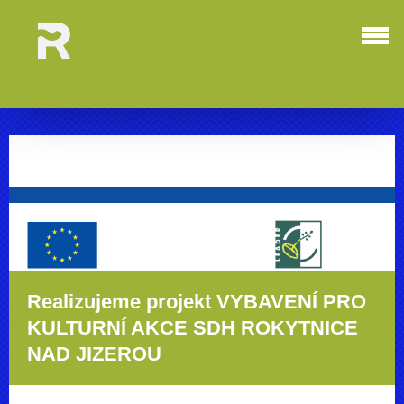
Realizujeme projekt VYBAVENÍ PRO
KULTURNÍ AKCE SDH ROKYTNICE
NAD JIZEROU