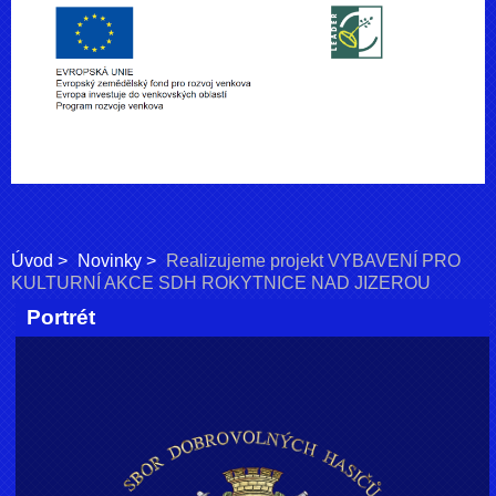
Úvod
Novinky
Realizujeme projekt VYBAVENÍ PRO
KULTURNÍ AKCE SDH ROKYTNICE NAD JIZEROU
Portrét