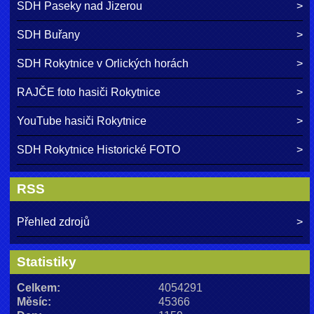
SDH Paseky nad Jizerou
SDH Buřany
SDH Rokytnice v Orlických horách
RAJČE foto hasiči Rokytnice
YouTube hasiči Rokytnice
SDH Rokytnice Historické FOTO
RSS
Přehled zdrojů
Statistiky
Celkem:
4054291
Měsíc:
45366