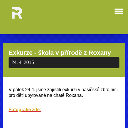
Exkurze - škola v přírodě z Roxany
24. 4. 2015
V pátek 24.4. jsme zajistili exkurzi v hasičské zbrojnici
pro děti ubytované na chatě Roxana.
Fotografie zde: