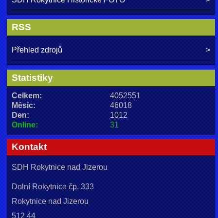
RSS
Přehled zdrojů
Statistiky
Celkem:
4052551
Měsíc:
46018
Den:
1012
Online:
31
Kontakt
SDH Rokytnice nad Jizerou
Dolní Rokytnice čp. 333
Rokytnice nad Jizerou
512 44