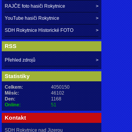
RAJČE foto hasiči Rokytnice
YouTube hasiči Rokytnice
SDH Rokytnice Historické FOTO
RSS
Přehled zdrojů
Statistiky
Celkem:
4050150
Měsíc:
46102
Den:
1168
Online:
51
Kontakt
SDH Rokytnice nad Jizerou