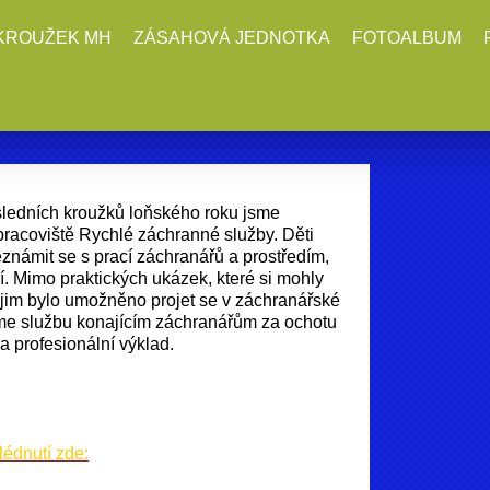
KROUŽEK MH
ZÁSAHOVÁ JEDNOTKA
FOTOALBUM
sledních kroužků loňského roku jsme
í pracoviště Rychlé záchranné služby. Děti
známit se s prací záchranářů a prostředím,
í. Mimo praktických ukázek, které si mohly
 jim bylo umožněno projet se v záchranářské
me službu konajícím záchranářům za ochotu
 a profesionální výklad.
lédnutí zde: