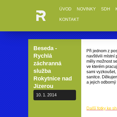
ÚVOD
NOVINKY
SDH
KONTAKT
Beseda -
Při jednom z po
Rychlá
navštívili místn
měly možnost se
záchranná
ve kterém pracuj
služba
sami vyzkoušet,
sanitce. Děkuje
Rokytnice nad
a jejich odborný
Jizerou
10. 1. 2014
Další fotky ke sh