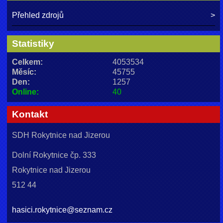
Přehled zdrojů
Statistiky
Celkem:
4053534
Měsíc:
45755
Den:
1257
Online:
40
Kontakt
SDH Rokytnice nad Jizerou
Dolní Rokytnice čp. 333
Rokytnice nad Jizerou
512 44
hasici.rokytnice@seznam.cz