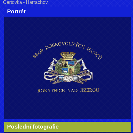
Čertovka - Harrachov
Portrét
Poslední fotografie