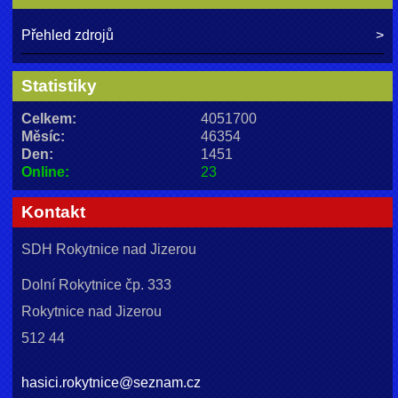
Přehled zdrojů
Statistiky
Celkem:
4051700
Měsíc:
46354
Den:
1451
Online:
23
Kontakt
SDH Rokytnice nad Jizerou
Dolní Rokytnice čp. 333
Rokytnice nad Jizerou
512 44
hasici.rokytnice@seznam.cz