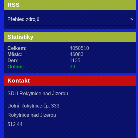
RSS
Přehled zdrojů
Statistiky
Celkem:
4050510
Měsíc:
46083
Den:
1135
Online:
39
Kontakt
SDH Rokytnice nad Jizerou
Dolní Rokytnice čp. 333
Rokytnice nad Jizerou
512 44