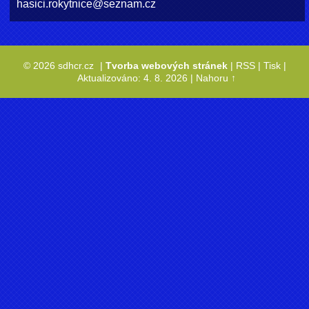
hasici.rokytnice@seznam.cz
© 2026 sdhcr.cz
|
Tvorba webových stránek
|
RSS
|
Tisk
|
Aktualizováno: 4. 8. 2026
|
Nahoru ↑