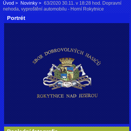
Úvod
Novinky
63/2020 30.11. v 18:28 hod. Dopravní
nehoda, vyproštění automobilu - Horní Rokytnice
Portrét