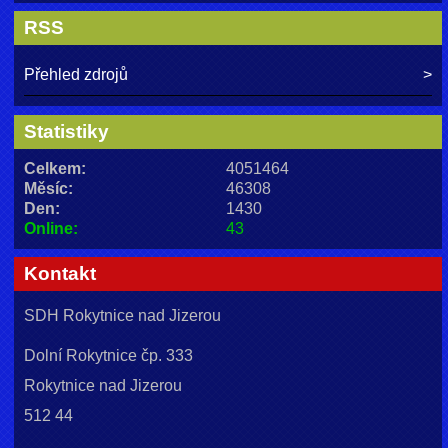
RSS
Přehled zdrojů
Statistiky
Celkem:
4051464
Měsíc:
46308
Den:
1430
Online:
43
Kontakt
SDH Rokytnice nad Jizerou
Dolní Rokytnice čp. 333
Rokytnice nad Jizerou
512 44