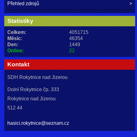
Přehled zdrojů
Statistiky
Celkem:
4051715
Měsíc:
46354
Den:
1449
Online:
22
Kontakt
SDH Rokytnice nad Jizerou
Dolní Rokytnice čp. 333
Rokytnice nad Jizerou
512 44
hasici.rokytnice@seznam.cz