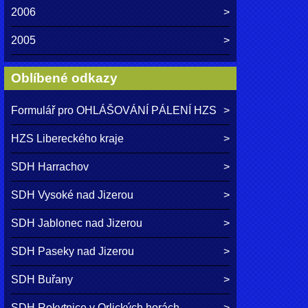
2006
2005
Oblíbené odkazy
Formulář pro OHLÁŠOVÁNÍ PÁLENÍ HZS
HZS Libereckého kraje
SDH Harrachov
SDH Vysoké nad Jizerou
SDH Jablonec nad Jizerou
SDH Paseky nad Jizerou
SDH Buřany
SDH Rokytnice v Orlických horách