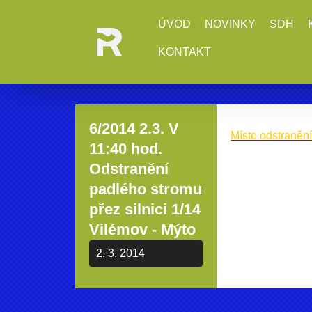
ÚVOD
NOVINKY
SDH
KONTAKT
6/2014 2.3. V
Místo odstranění
11:40 hod.
Odstranění
padlého stromu
přez silnici 1/14
Vilémov - Mýto
2. 3. 2014