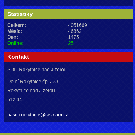
Statistiky
Celkem:
4051669
Měsíc:
46362
Den:
1475
Online:
25
Kontakt
SDH Rokytnice nad Jizerou
Dolní Rokytnice čp. 333
Rokytnice nad Jizerou
512 44
hasici.rokytnice@seznam.cz