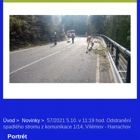
Úvod
Novinky
57/2021 5.10. v 11:19 hod. Odstranění
spadlého stromu z komunikace 1/14, Vilémov - Harrachov
Portrét