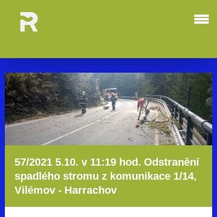
57/2021 5.10. v 11:19 hod. Odstranění
spadlého stromu z komunikace 1/14,
Vilémov - Harrachov