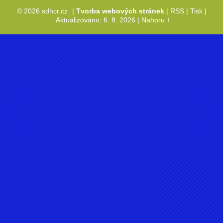
© 2026 sdhcr.cz
|
Tvorba webových stránek
|
RSS
|
Tisk
|
Aktualizováno: 6. 8. 2026
|
Nahoru ↑