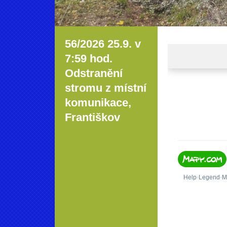
56/2026 25.9. v
7:59 hod.
Odstranění
stromu z místní
komunikace,
Františkov