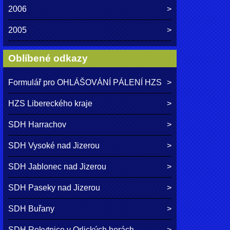
2006
2005
Oblíbené odkazy
Formulář pro OHLÁŠOVÁNÍ PÁLENÍ HZS
HZS Libereckého kraje
SDH Harrachov
SDH Vysoké nad Jizerou
SDH Jablonec nad Jizerou
SDH Paseky nad Jizerou
SDH Buřany
SDH Rokytnice v Orlických horách